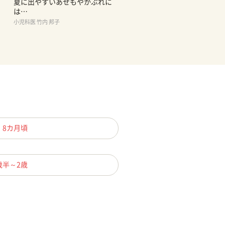
夏に出やすいあせもやかぶれに
は…
小児科医 竹内 邦子
、8カ月頃
歳半～2歳