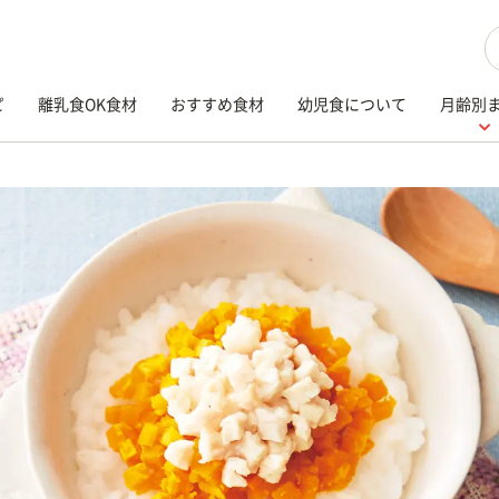
検
ピ
離乳食OK食材
おすすめ食材
幼児食について
月齢別