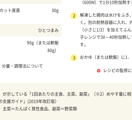
（600W）で1分10秒加熱す
ゃカット産直
30g
解凍した鶏肉は水けをふき
2
く。別の耐熱容器に入れ、
（小さじ1/2）を加えてふ
ひとつまみ
子レンジで30～40秒加熱
90g（または軟飯
す。
80g）
おかゆ（または軟飯）に1．
3
・分量・調理法について
レシピの監修に
）が示している「1回あたりの主食、主菜、副菜」（※2）めやす量に相
の支援ガイド」(2019年改訂版）
、主菜＝たんぱく質性食品、副菜＝野菜類