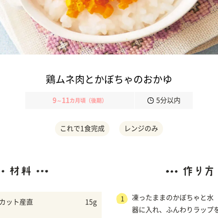
鶏ムネ肉とかぼちゃのおかゆ
9
11
5分以内
～
カ月頃（後期）
これで1食完成
レンジのみ
凍ったままのかぼちゃと水
1
ゃカット産直
15g
器に入れ、ふんわりラップ