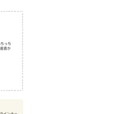
mちっち
産直か
ラインナッ