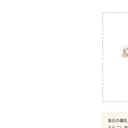
毎日の離乳
うらごし済