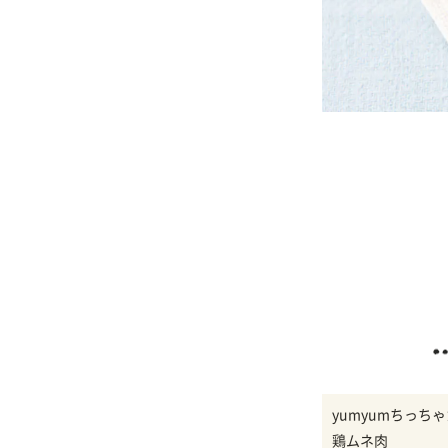
yumyumちっち
鶏ムネ肉