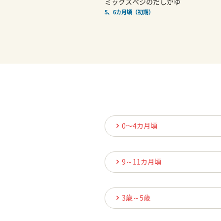
ミックスベジのだしがゆ
5、6カ月頃（初期）
0〜4カ月頃
9～11カ月頃
3歳～5歳