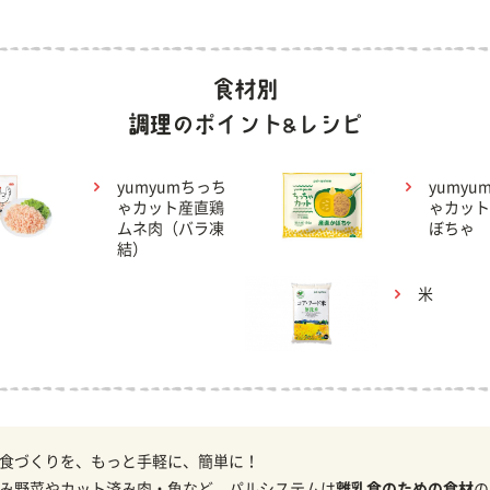
yumyumちっち
yumyu
ゃカット産直鶏
ゃカット
ムネ肉（バラ凍
ぼちゃ
結）
米
食づくりを、もっと手軽に、簡単に！
み野菜やカット済み肉・魚など、パルシステムは
離乳食のための食材
の