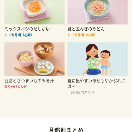
ミックスベジのだしがゆ
鮭と玉ねぎのうどん
5、6カ月頃（初期）
7、8カ月頃（中期）
豆腐とさつまいものみそ汁
夏に出やすいあせもやかぶれに
は…
取り分けレシピ
小児科医 竹内 邦子