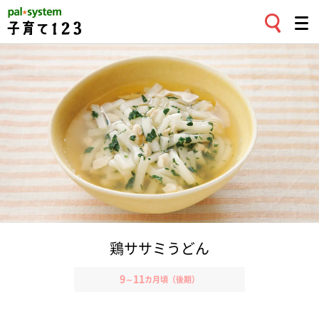
鶏ササミうどん
9
11
～
カ月頃（後期）