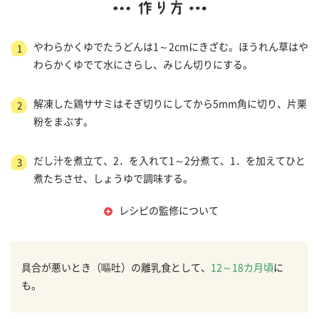
やわらかくゆでたうどんは1～2cmにきざむ。ほうれん草はや
1
わらかくゆでて水にさらし、みじん切りにする。
解凍した鶏ササミはそぎ切りにしてから5mm角に切り、片栗
2
粉をまぶす。
だし汁を煮立て、2．を入れて1～2分煮て、1．を加えてひと
3
煮たちさせ、しょうゆで調味する。
レシピの監修について
具合が悪いとき（嘔吐）の離乳食として、
12～18カ月頃
に
も。