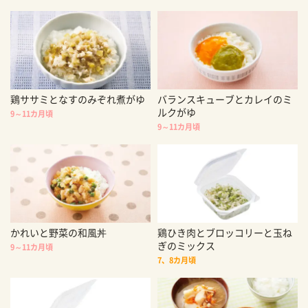
鶏ササミとなすのみぞれ煮がゆ
バランスキューブとカレイのミ
ルクがゆ
9～11カ月頃
9～11カ月頃
かれいと野菜の和風丼
鶏ひき肉とブロッコリーと玉ね
ぎのミックス
9～11カ月頃
7、8カ月頃