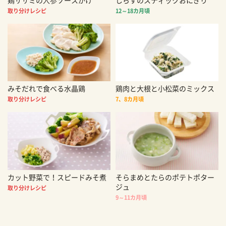
鶏ササミの人参ソースがけ
しらすのスティックおにぎり
取り分けレシピ
12～18カ月頃
みそだれで食べる水晶鶏
鶏肉と大根と小松菜のミックス
取り分けレシピ
7、8カ月頃
カット野菜で！スピードみそ煮
そらまめとたらのポテトポター
ジュ
取り分けレシピ
9～11カ月頃