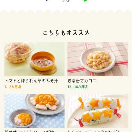
トマトとほうれん草のみそ汁
きな粉マカロニ
7、8カ月頃
12～18カ月頃