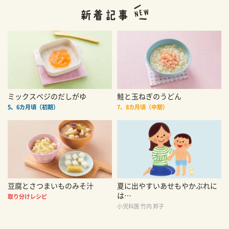
ミックスベジのだしがゆ
鮭と玉ねぎのうどん
5、6カ月頃（初期）
7、8カ月頃（中期）
豆腐とさつまいものみそ汁
夏に出やすいあせもやかぶれに
は…
取り分けレシピ
小児科医 竹内 邦子