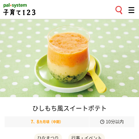
ひしもち風スイートポテト
7
8
10分以内
、
カ月頃（中期）
ひなまつり
行事・イベント