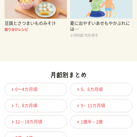
豆腐とさつまいものみそ汁
夏に出やすいあせもやかぶれに
は…
取り分けレシピ
小児科医 竹内 邦子
0〜4カ月頃
5、6カ月頃
7、8カ月頃
9～11カ月頃
12～18カ月頃
1歳半～2歳