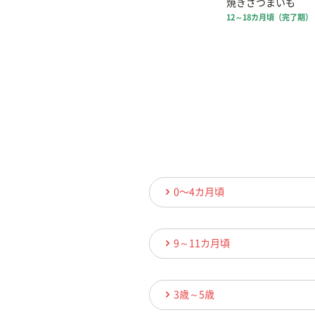
焼きさつまいも
12～18カ月頃（完了期）
0〜4カ月頃
9～11カ月頃
3歳～5歳