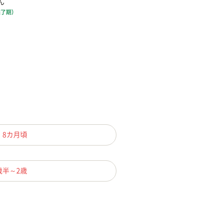
ん
完了期）
、8カ月頃
歳半～2歳