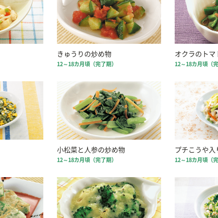
きゅうりの炒め物
オクラのトマ
12～18カ月頃（完了期）
12～18カ月頃（
小松菜と人参の炒め物
プチこうや入
12～18カ月頃（完了期）
12～18カ月頃（