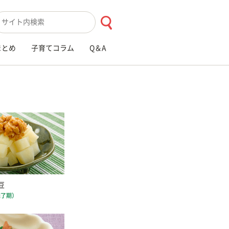
索キーワード入力
まとめ
子育てコラム
Q＆A
豆
完了期）