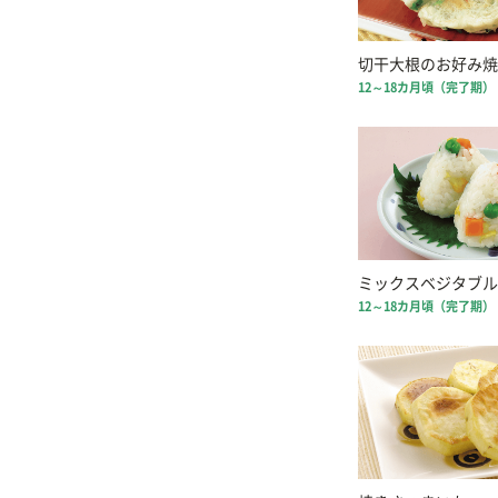
切干大根のお好み焼
12～18カ月頃（完了期）
ミックスベジタブル
12～18カ月頃（完了期）