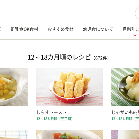
検
ピ
離乳食OK食材
おすすめ食材
幼児食について
月齢別
12～18カ月頃のレシピ
（672件）
しらすトースト
じゃがいも納
12～18カ月頃（完了期）
12～18カ月頃（