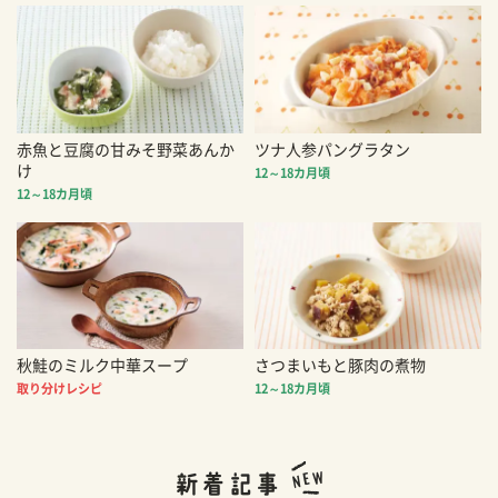
赤魚と豆腐の甘みそ野菜あんか
ツナ人参パングラタン
け
12～18カ月頃
12～18カ月頃
秋鮭のミルク中華スープ
さつまいもと豚肉の煮物
取り分けレシピ
12～18カ月頃