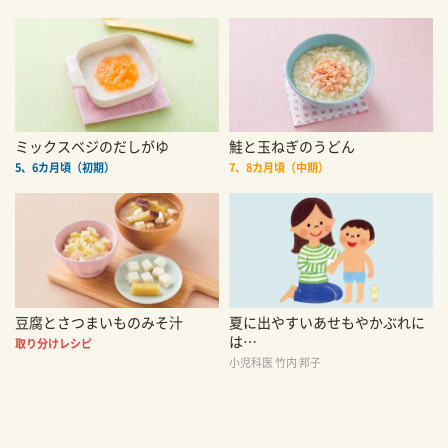
ミックスベジのだしがゆ
鮭と玉ねぎのうどん
5、6カ月頃（初期）
7、8カ月頃（中期）
豆腐とさつまいものみそ汁
夏に出やすいあせもやかぶれに
は…
取り分けレシピ
小児科医 竹内 邦子