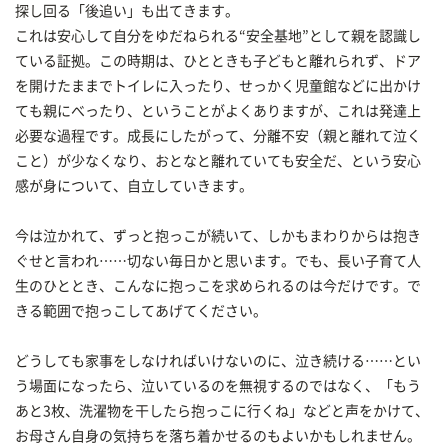
探し回る「後追い」も出てきます。
これは安心して自分をゆだねられる“安全基地”として親を認識し
ている証拠。この時期は、ひとときも子どもと離れられず、ドア
を開けたままでトイレに入ったり、せっかく児童館などに出かけ
ても親にべったり、ということがよくありますが、これは発達上
必要な過程です。成長にしたがって、分離不安（親と離れて泣く
こと）が少なくなり、おとなと離れていても安全だ、という安心
感が身について、自立していきます。
今は泣かれて、ずっと抱っこが続いて、しかもまわりからは抱き
ぐせと言われ……切ない毎日かと思います。でも、長い子育て人
生のひととき、こんなに抱っこを求められるのは今だけです。で
きる範囲で抱っこしてあげてください。
どうしても家事をしなければいけないのに、泣き続ける……とい
う場面になったら、泣いているのを無視するのではなく、「もう
あと3枚、洗濯物を干したら抱っこに行くね」などと声をかけて、
お母さん自身の気持ちを落ち着かせるのもよいかもしれません。