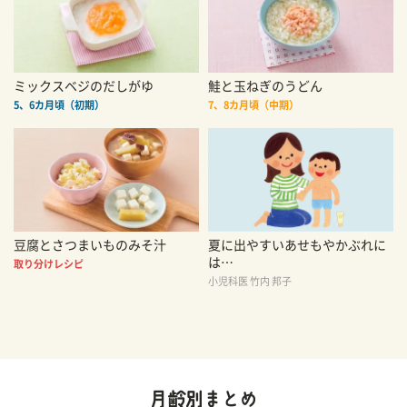
ミックスベジのだしがゆ
鮭と玉ねぎのうどん
5、6カ月頃（初期）
7、8カ月頃（中期）
豆腐とさつまいものみそ汁
夏に出やすいあせもやかぶれに
は…
取り分けレシピ
小児科医 竹内 邦子