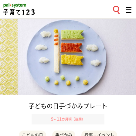
子どもの日手づかみプレート
9
11
～
カ月頃（後期）
こどもの日
手づかみ
行事・イベント