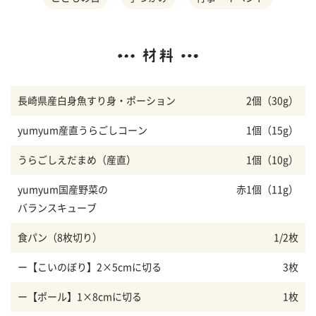
長崎県産白身魚すり身・ポーション
2個（30g）
yumyum産直うらごしコーン
1個（15g）
うらごしえだまめ（産直）
1個（10g）
yumyum国産野菜の
赤1個（11g）
バランスキューブ
食パン（8枚切り）
1/2枚
ー【こいのぼり】2×5cmに切る
3枚
ー【ポール】1×8cmに切る
1枚