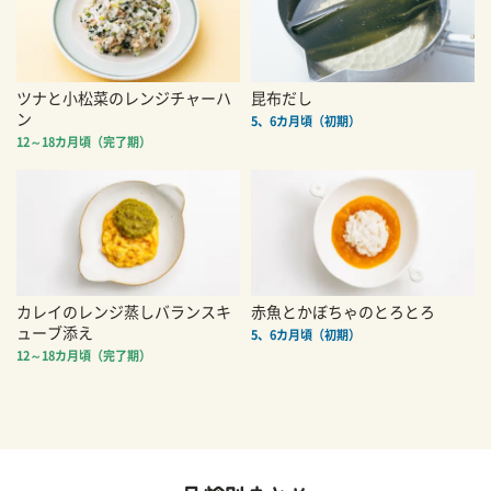
ツナと小松菜のレンジチャーハ
昆布だし
ン
5、6カ月頃（初期）
12～18カ月頃（完了期）
カレイのレンジ蒸しバランスキ
赤魚とかぼちゃのとろとろ
ューブ添え
5、6カ月頃（初期）
12～18カ月頃（完了期）