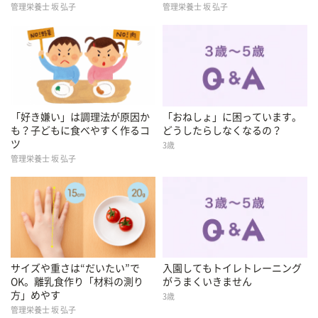
管理栄養士 坂 弘子
管理栄養士 坂 弘子
「好き嫌い」は調理法が原因か
「おねしょ」に困っています。
も？子どもに食べやすく作るコ
どうしたらしなくなるの？
ツ
3歳
管理栄養士 坂 弘子
サイズや重さは“だいたい”で
入園してもトイレトレーニング
OK。離乳食作り「材料の測り
がうまくいきません
方」めやす
3歳
管理栄養士 坂 弘子