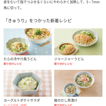
皮をむいて指でつぶせるくらいにやわらかく加熱して、5～7mm
角に切って。
「きゅうり」をつかった新着レシピ
たらの冷や汁風うどん
ジャージャーうどん
取り分けレシピ
取り分けレシピ
ヨーグルトポテトサラダ
鮭のだし茶漬け
9～11カ月頃（後期）
取り分けレシピ