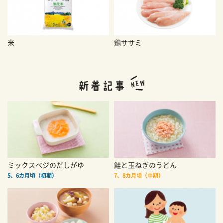
米
鶏ササミ
ミックスベジのだしがゆ
鮭と玉ねぎのうどん
5、6カ月頃（初期）
7、8カ月頃（中期）