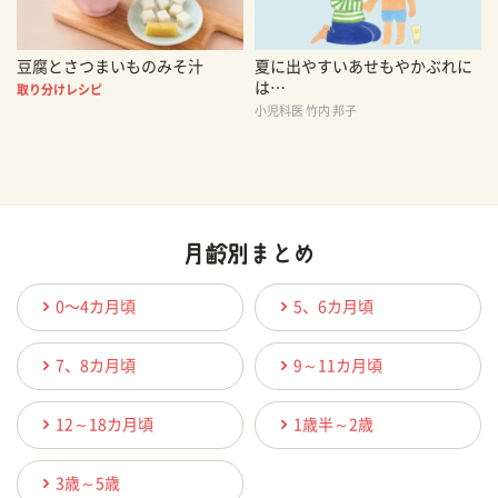
豆腐とさつまいものみそ汁
夏に出やすいあせもやかぶれに
は…
取り分けレシピ
小児科医 竹内 邦子
0〜4カ月頃
5、6カ月頃
7、8カ月頃
9～11カ月頃
12～18カ月頃
1歳半～2歳
3歳～5歳