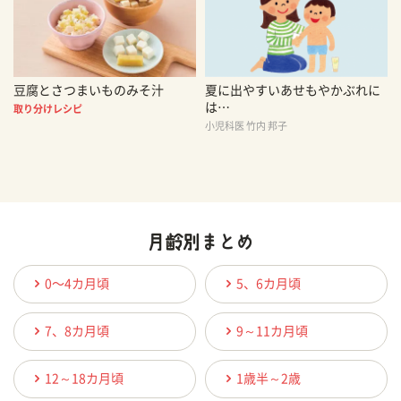
豆腐とさつまいものみそ汁
夏に出やすいあせもやかぶれに
は…
取り分けレシピ
小児科医 竹内 邦子
0〜4カ月頃
5、6カ月頃
7、8カ月頃
9～11カ月頃
12～18カ月頃
1歳半～2歳