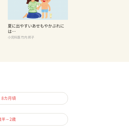
夏に出やすいあせもやかぶれに
は…
小児科医 竹内 邦子
、8カ月頃
歳半～2歳