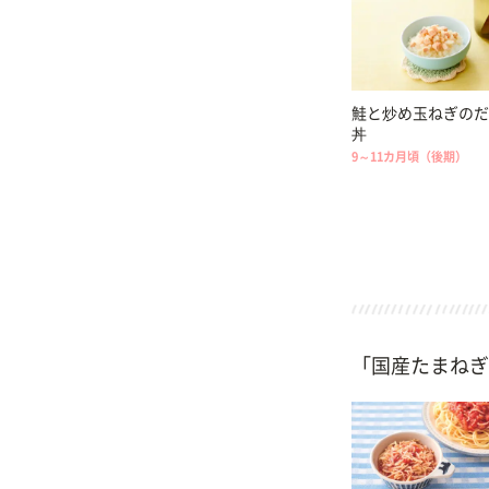
鮭と炒め玉ねぎのだ
丼
9～11カ月頃（後期）
「国産たまねぎ