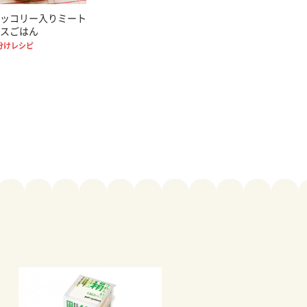
ッコリー入りミート
スごはん
分けレシピ