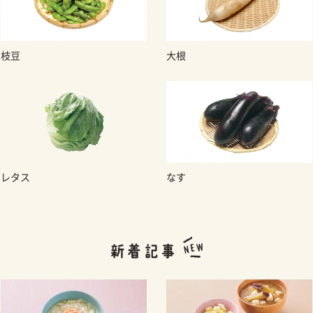
枝豆
大根
レタス
なす