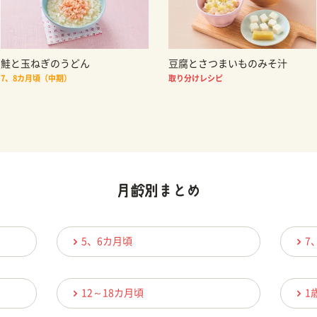
鮭と玉ねぎのうどん
豆腐とさつまいものみそ汁
7、8カ月頃（中期）
取り分けレシピ
5、6カ月頃
7
12～18カ月頃
1