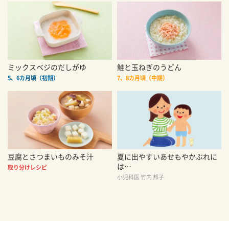
ミックスベジのだしがゆ
鮭と玉ねぎのうどん
5、6カ月頃（初期）
7、8カ月頃（中期）
豆腐とさつまいものみそ汁
夏に出やすいあせもやかぶれに
は…
取り分けレシピ
小児科医 竹内 邦子