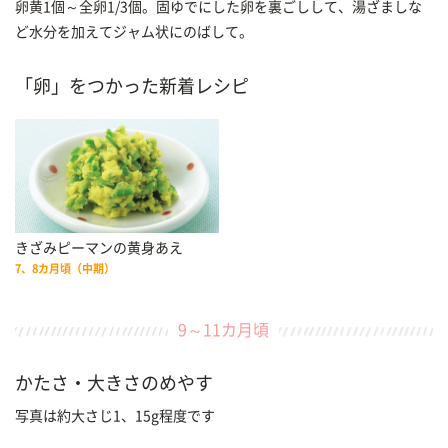
卵黄1個～全卵1/3個。固ゆでにした卵を裏ごしして、湯ざましな
ど水分を加えてジャム状にのばして。
「卵」をつかった新着レシピ
きざみピーマンの黄身あえ
7、8カ月頃（中期）
9～11カ月頃
かたさ・大きさのめやす
写真は約大さじ1、15g程度です