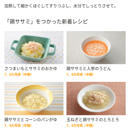
加熱して細かくほぐしてすりつぶし、水分でしっとりさせて。
「鶏ササミ」をつかった新着レシピ
さつまいもとササミのおかゆ
鶏ササミと人参のうどん
7、8カ月頃（中期）
7、8カ月頃（中期）
鶏ササミとコーンのパンがゆ
玉ねぎと鶏ササミのとろとろ
7、8カ月頃（中期）
7、8カ月頃（中期）