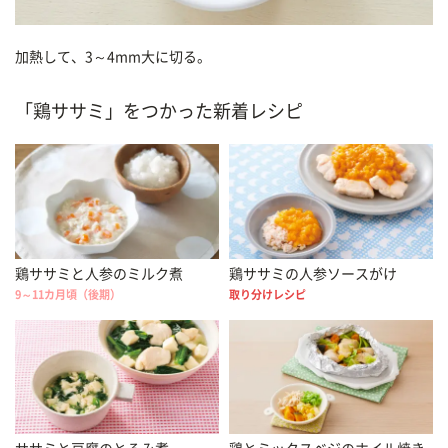
加熱して、3～4mm大に切る。
「鶏ササミ」をつかった新着レシピ
鶏ササミと人参のミルク煮
鶏ササミの人参ソースがけ
9～11カ月頃（後期）
取り分けレシピ