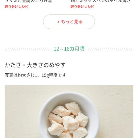
ササミと豆腐のとろみ煮
鶏とミックスベジのホイル焼き
取り分けレシピ
取り分けレシピ
もっと見る
12～18カ月頃
かたさ・大きさのめやす
写真は約大さじ1、15g程度です