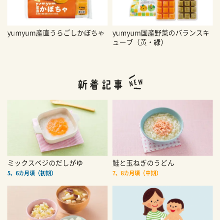
yumyum産直うらごしかぼちゃ
yumyum国産野菜のバランスキ
ューブ（黄・緑）
ミックスベジのだしがゆ
鮭と玉ねぎのうどん
5、6カ月頃（初期）
7、8カ月頃（中期）