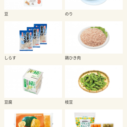
豆
のり
しらす
鶏ひき肉
豆腐
枝豆