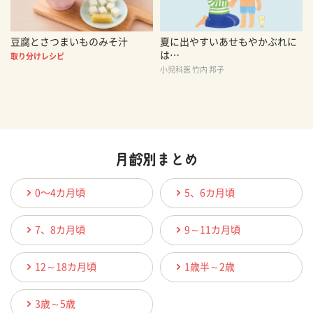
豆腐とさつまいものみそ汁
夏に出やすいあせもやかぶれに
は…
取り分けレシピ
小児科医 竹内 邦子
0〜4カ月頃
5、6カ月頃
7、8カ月頃
9～11カ月頃
12～18カ月頃
1歳半～2歳
3歳～5歳