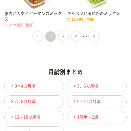
豚肉と人参とピーマンのミック
キャベツと玉ねぎのミックス
ス
7、8カ月頃（中期）
9～11カ月頃（後期）
1
2
3
4
…
9
0〜4カ月頃
5、6カ月頃
7、8カ月頃
9～11カ月頃
12～18カ月頃
1歳半～2歳