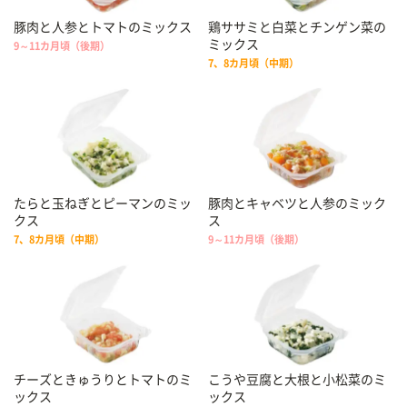
豚肉と人参とトマトのミックス
鶏ササミと白菜とチンゲン菜の
ミックス
9～11カ月頃（後期）
7、8カ月頃（中期）
たらと玉ねぎとピーマンのミッ
豚肉とキャベツと人参のミック
クス
ス
7、8カ月頃（中期）
9～11カ月頃（後期）
チーズときゅうりとトマトのミ
こうや豆腐と大根と小松菜のミ
ックス
ックス