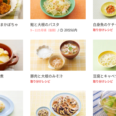
まかぼちゃ
鮭と大根のパスタ
白身魚のケチ
20分以内
取り分けレシピ
9～11カ月頃（後期）
/
煮
豚肉と大根のみそ汁
豆腐とキャベ
取り分けレシピ
取り分けレシピ