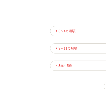
0〜4カ月頃
9～11カ月頃
3歳～5歳