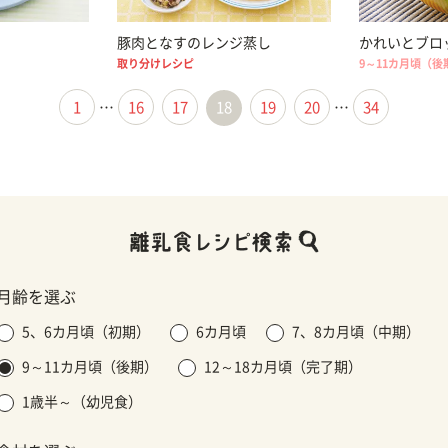
豚肉となすのレンジ蒸し
かれいとブロ
取り分けレシピ
9～11カ月頃（後
1
…
16
17
18
19
20
…
34
月齢を選ぶ
5、6カ月頃（初期）
6カ月頃
7、8カ月頃（中期）
9～11カ月頃（後期）
12～18カ月頃（完了期）
1歳半～（幼児食）