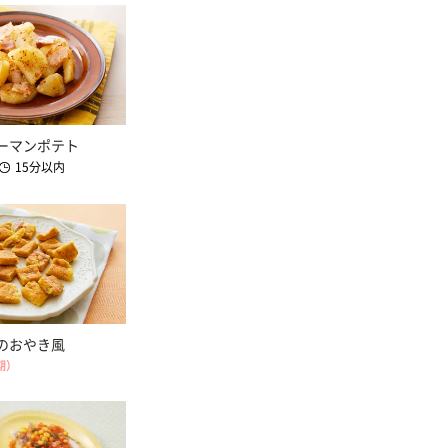
ーマンポテト
15分以内
のおやき風
期）