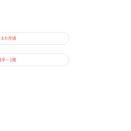
、8カ月頃
歳半～2歳