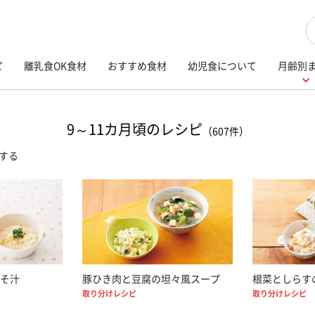
検
ピ
離乳食OK食材
おすすめ食材
幼児食について
月齢別
9～11カ月頃のレシピ
（607件）
する
そ汁
豚ひき肉と豆腐の坦々風スープ
根菜としらす
取り分けレシピ
取り分けレシピ