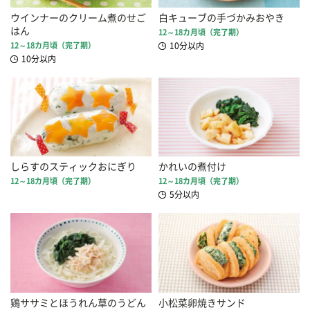
ウインナーのクリーム煮のせご
白キューブの手づかみおやき
はん
12～18カ月頃（完了期）
12～18カ月頃（完了期）
10分以内
10分以内
しらすのスティックおにぎり
かれいの煮付け
12～18カ月頃（完了期）
12～18カ月頃（完了期）
5分以内
鶏ササミとほうれん草のうどん
小松菜卵焼きサンド