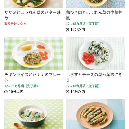
ササミとほうれん草のバター炒
鶏ひき肉とほうれん草の中華丼
め
風
取り分けレシピ
12～18カ月頃（完了期）
10分以内
チキンライスとバナナのプレー
しらすとチーズの菜っ葉おにぎ
ト
り
12～18カ月頃（完了期）
12～18カ月頃（完了期）
10分以内
10分以内